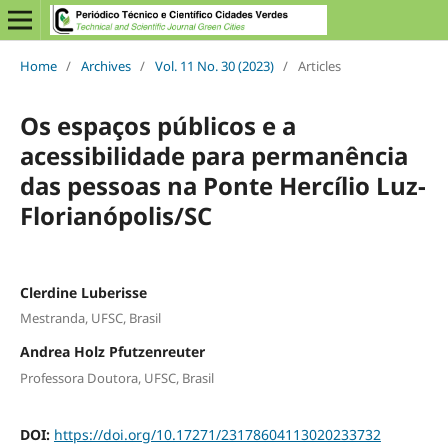
Home
/
Archives
/
Vol. 11 No. 30 (2023)
/
Articles
Os espaços públicos e a
acessibilidade para permanência
das pessoas na Ponte Hercílio Luz-
Florianópolis/SC
Clerdine Luberisse
Mestranda, UFSC, Brasil
Andrea Holz Pfutzenreuter
Professora Doutora, UFSC, Brasil
DOI:
https://doi.org/10.17271/23178604113020233732