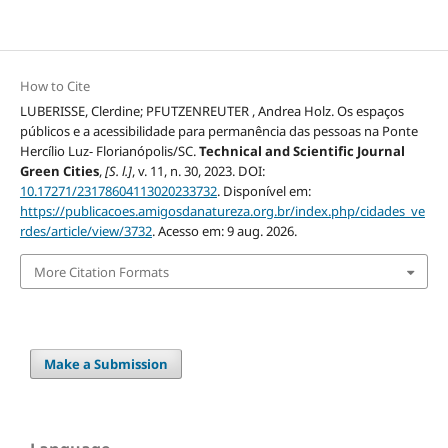
How to Cite
LUBERISSE, Clerdine; PFUTZENREUTER , Andrea Holz. Os espaços
públicos e a acessibilidade para permanência das pessoas na Ponte
Hercílio Luz- Florianópolis/SC.
Technical and Scientific Journal
Green Cities
,
[S. l.]
, v. 11, n. 30, 2023. DOI:
10.17271/23178604113020233732
. Disponível em:
https://publicacoes.amigosdanatureza.org.br/index.php/cidades_ve
rdes/article/view/3732
. Acesso em: 9 aug. 2026.
More Citation Formats
Make a Submission