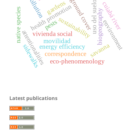
pollution
ground cover
gardens
uso del suelo
cuiabá river
health promotion
native species
biogeography
sustainability
pests
environment
attentionalities
vivienda social
movilidad
savanna
sidewalks
energy efficiency
correspondence
eco-phenomenology
Latest publications