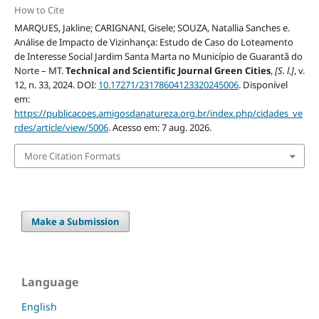
How to Cite
MARQUES, Jakline; CARIGNANI, Gisele; SOUZA, Natallia Sanches e.
Análise de Impacto de Vizinhança: Estudo de Caso do Loteamento
de Interesse Social Jardim Santa Marta no Município de Guarantã do
Norte – MT.
Technical and Scientific Journal Green Cities
,
[S. l.]
, v.
12, n. 33, 2024. DOI:
10.17271/23178604123320245006
. Disponível
em:
https://publicacoes.amigosdanatureza.org.br/index.php/cidades_ve
rdes/article/view/5006
. Acesso em: 7 aug. 2026.
More Citation Formats
Make a Submission
Language
English