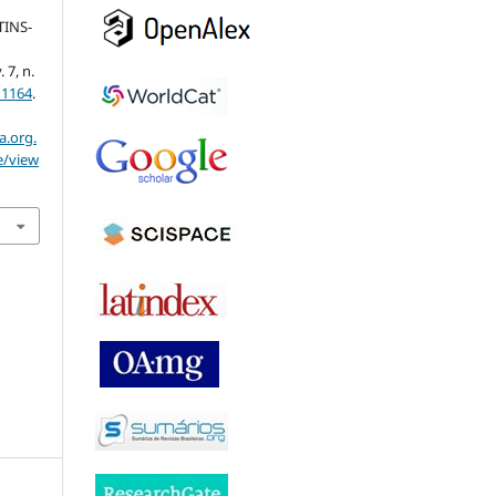
INS-
v. 7, n.
11164
.
a.org.
e/view