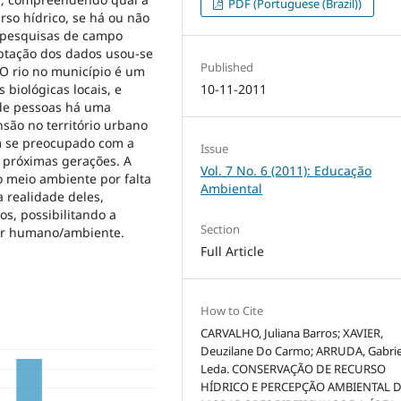
PDF (Portuguese (Brazil))
so hídrico, se há ou não
s pesquisas de campo
captação dos dados usou-se
Published
O rio no município é um
biológicas locais, e
10-11-2011
 de pessoas há uma
ão no território urbano
m se preocupado com a
Issue
s próximas gerações. A
Vol. 7 No. 6 (2011): Educação
o meio ambiente por falta
Ambiental
 realidade deles,
s, possibilitando a
Section
ser humano/ambiente.
Full Article
How to Cite
CARVALHO, Juliana Barros; XAVIER,
Deuzilane Do Carmo; ARRUDA, Gabrie
Leda. CONSERVAÇÃO DE RECURSO
HÍDRICO E PERCEPÇÃO AMBIENTAL 