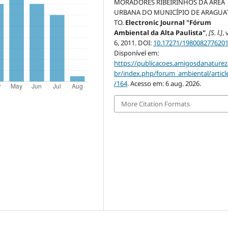
MORADORES RIBEIRINHOS DA ÁREA
URBANA DO MUNICÍPIO DE ARAGUAT
TO.
Electronic Journal "Fórum
Ambiental da Alta Paulista"
,
[S. l.]
, 
6, 2011. DOI:
10.17271/198008277620
Disponível em:
https://publicacoes.amigosdanaturez
br/index.php/forum_ambiental/articl
/164
. Acesso em: 6 aug. 2026.
More Citation Formats