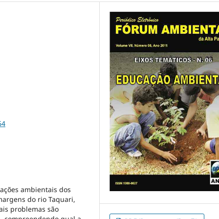
64
lações ambientais dos
argens do rio Taquari,
ais problemas são
s, compreendendo qual a