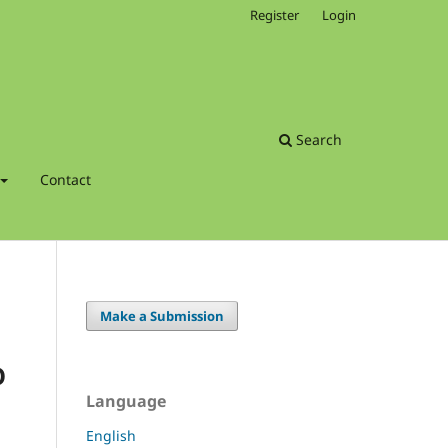
Register
Login
Search
Contact
Make a Submission
O
Language
English