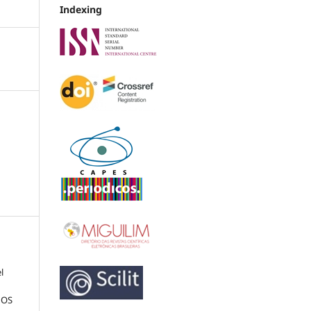
Indexing
l
DOS