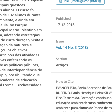
PDF (Portuguese (Brazil))
cipais questões
s alunos. O curso foi
o de 102 alunos durante
Published
mbiente, e ainda em
17-12-2018
 aula, no Parque
cipal Mario Tolentino em
ra, adotando estratégias
 de curta duração, visita a
Issue
tação da natureza e
Vol. 14 No. 3 (2018)
çou os objetivos
rticipou das atividades
Section
ivas enfatizando os
Artigos
 as políticas públicas,
o de interdependência do
pio, possibilitando que
licadores de educação
How to Cite
 Formal. Biodiversidade.
EVANGELISTA, Sonia Aparecida de Sou
RUFFINO, Paulo Henrique Peira; SILVA
Elisa Teixeira da. Formação continua
educação ambiental: curso conhecen
ambiente para alunos de 9º ano de es