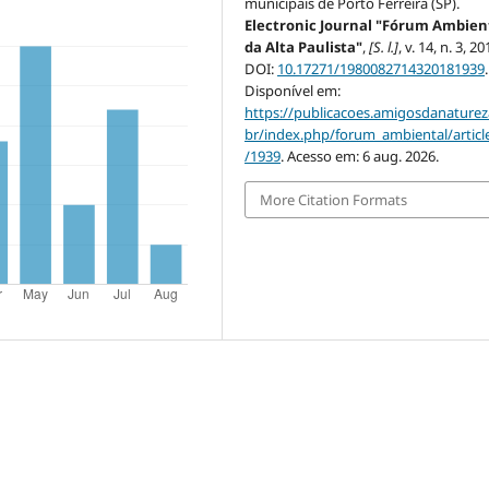
municipais de Porto Ferreira (SP).
Electronic Journal "Fórum Ambien
da Alta Paulista"
,
[S. l.]
, v. 14, n. 3, 20
DOI:
10.17271/1980082714320181939
.
Disponível em:
https://publicacoes.amigosdanaturez
br/index.php/forum_ambiental/articl
/1939
. Acesso em: 6 aug. 2026.
More Citation Formats