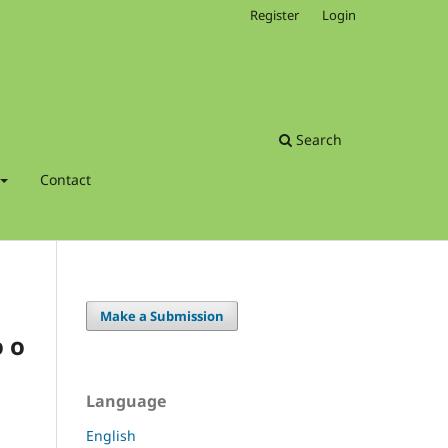
Register
Login
Search
Contact
Make a Submission
 o
Language
English