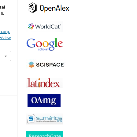
tal
18.
a.org.
e/view