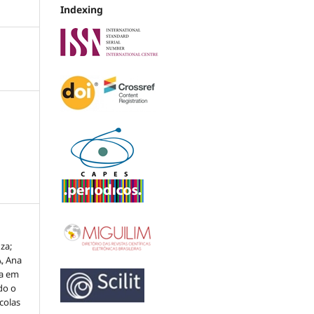
Indexing
za;
, Ana
da em
do o
colas