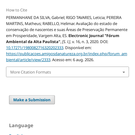
How to Cite
PERMANHANE DA SILVA, Gabriel; RIGO TAVARES, Leticia; PEREIRA
MARTINS, Matheus; RABELLO, Helimar. Avaliação do estado de
conservação de nascentes e suas Áreas de Preservação Permanente
em Prosperidade, Vargem Alta, ES.
Electronic Journal "Fórum
Ambiental da Alta Paulista"
,
[S. l.]
, v. 16, n. 3, 2020. DOI:
10.17271/1980082716320202333
. Disponível em:
https://publicacoes.amigosdanatureza.org.br/index.php/forum_am
biental/article/view/2333
. Acesso em: 6 aug. 2026.
More Citation Formats
Make a Submission
Language