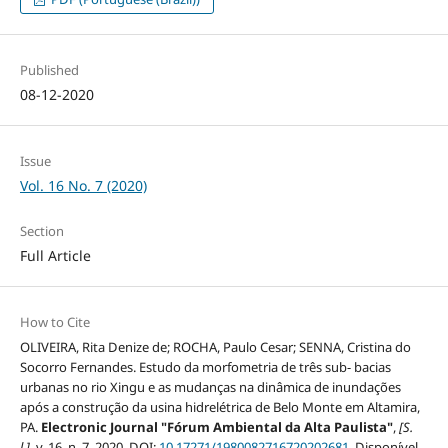
Published
08-12-2020
Issue
Vol. 16 No. 7 (2020)
Section
Full Article
How to Cite
OLIVEIRA, Rita Denize de; ROCHA, Paulo Cesar; SENNA, Cristina do
Socorro Fernandes. Estudo da morfometria de três sub- bacias
urbanas no rio Xingu e as mudanças na dinâmica de inundações
após a construção da usina hidrelétrica de Belo Monte em Altamira,
PA.
Electronic Journal "Fórum Ambiental da Alta Paulista"
,
[S.
l.]
, v. 16, n. 7, 2020. DOI:
10.17271/1980082716720202681
. Disponível