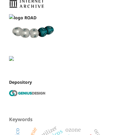
Depository
Keywords
fertilizer
ozone