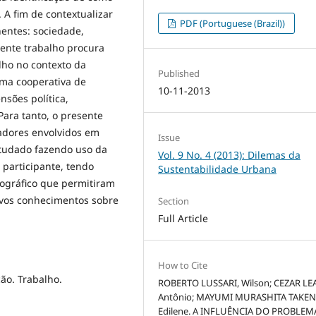
 A fim de contextualizar
PDF (Portuguese (Brazil))
entes: sociedade,
sente trabalho procura
lho no contexto da
Published
uma cooperativa de
10-11-2013
nsões política,
Para tanto, o presente
adores envolvidos em
Issue
tudado fazendo uso da
Vol. 9 No. 4 (2013): Dilemas da
participante, tendo
Sustentabilidade Urbana
iográfico que permitiram
ovos conhecimentos sobre
Section
Full Article
How to Cite
ão. Trabalho.
ROBERTO LUSSARI, Wilson; CEZAR LEA
Antônio; MAYUMI MURASHITA TAKEN
Edilene. A INFLUÊNCIA DO PROBLEM