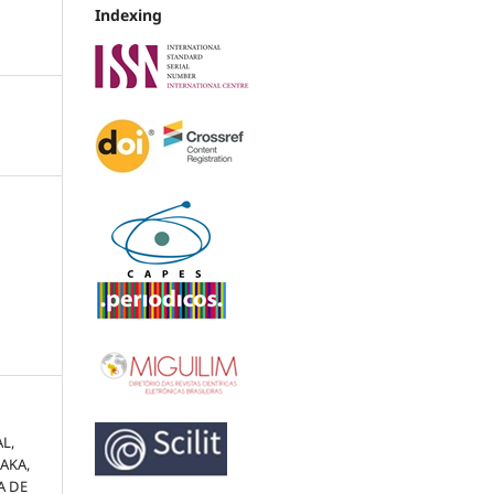
Indexing
L,
AKA,
A DE