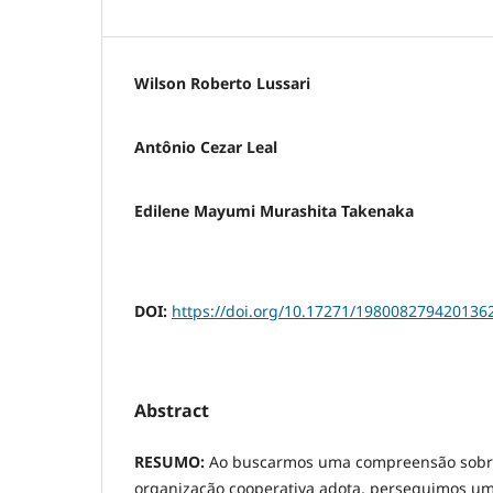
Wilson Roberto Lussari
Antônio Cezar Leal
Edilene Mayumi Murashita Takenaka
DOI:
https://doi.org/10.17271/198008279420136
Abstract
RESUMO:
Ao buscarmos uma compreensão sobr
organização cooperativa adota, perseguimos um