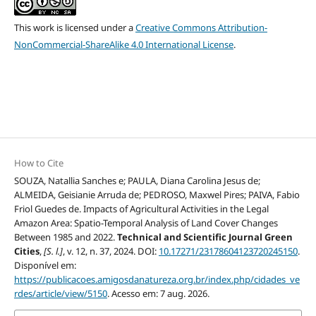
This work is licensed under a
Creative Commons Attribution-
NonCommercial-ShareAlike 4.0 International License
.
How to Cite
SOUZA, Natallia Sanches e; PAULA, Diana Carolina Jesus de;
ALMEIDA, Geisianie Arruda de; PEDROSO, Maxwel Pires; PAIVA, Fabio
Friol Guedes de. Impacts of Agricultural Activities in the Legal
Amazon Area: Spatio-Temporal Analysis of Land Cover Changes
Between 1985 and 2022.
Technical and Scientific Journal Green
Cities
,
[S. l.]
, v. 12, n. 37, 2024. DOI:
10.17271/23178604123720245150
.
Disponível em:
https://publicacoes.amigosdanatureza.org.br/index.php/cidades_ve
rdes/article/view/5150
. Acesso em: 7 aug. 2026.