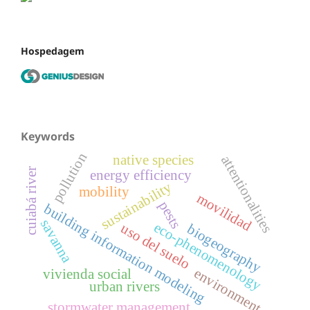
Hospedagem
Keywords
pollution
native species
attentionalities
cuiabá river
energy efficiency
sustainability
mobility
movilidad
pests
building information modeling
savanna
eco-phenomenology
uso del suelo
biogeography
environment
vivienda social
urban rivers
stormwater management