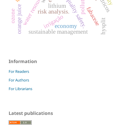
water quality safety.
water resources
lithium
orange juice
fabaceae
risk analysis.
ozone
irrigação
hysplit
economy
sustainable management
Information
For Readers
For Authors
For Librarians
Latest publications