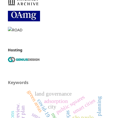
Hosting
Keywords
green areas
land governance
public squares
urban planning
smart cities
covid-19
adsorption
city
são paulo.