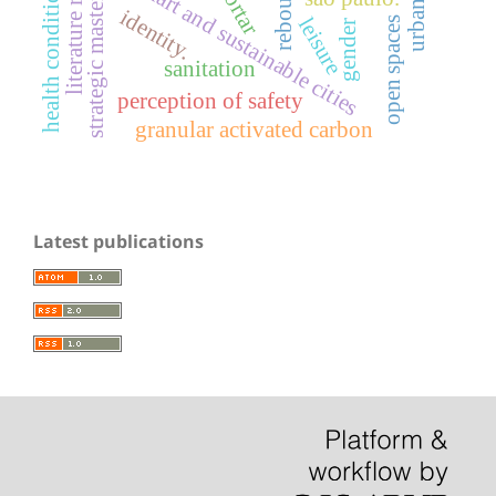
literature review.
strategic master plan
rebouças
health conditions
smart and sustainable cities
mortar
identity.
leisure
open spaces
gender
sanitation
perception of safety
granular activated carbon
Latest publications