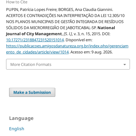
How to Cite
PUPIN, Patrícia Lopes Freire; BORGES, Ana Claudia Giannini.
ACERTOS E CONTRADIÇÕES NA INTERPRETAÇÃO DA LEI 12.305/10
NOS PLANOS MUNICIPAIS DE GESTÃO INTEGRADA DE RESÍDUOS
SÓLIDOS DA MICRORREGIÃO DE JABOTICABAL-SP.
National
Journal of City Management
,
[S. l.]
, v. 3, n. 15, 2015. DOI:
10.17271/2318847231520151014
. Disponível em:
https://publicacoes.amigosdanatureza.org.br/index.php/gerenciam
ento_de_cidades/article/view/1014
. Acesso em: 9 aug. 2026.
More Citation Formats
Make a Submission
Language
English