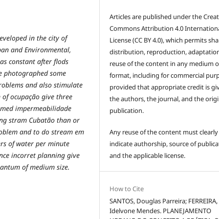
Articles are published under the Creat
Commons Attribution 4.0 Internation
eveloped in the city of
License (CC BY 4.0), which permits sha
rban and Environmental,
distribution, reproduction, adaptatio
s constant after flods
reuse of the content in any medium o
were photographed some
format, including for commercial pur
problems and also stimulate
provided that appropriate credit is gi
 of ocupação give three
the authors, the journal, and the origi
flamed impermeabilidade
publication.
sing stram Cubatão than or
roblem and to do stream em
Any reuse of the content must clearly
rs of water per minute
indicate authorship, source of publica
nce incorret planning give
and the applicable license.
quantum of medium size.
How to Cite
SANTOS, Douglas Parreira; FERREIRA,
Idelvone Mendes. PLANEJAMENTO