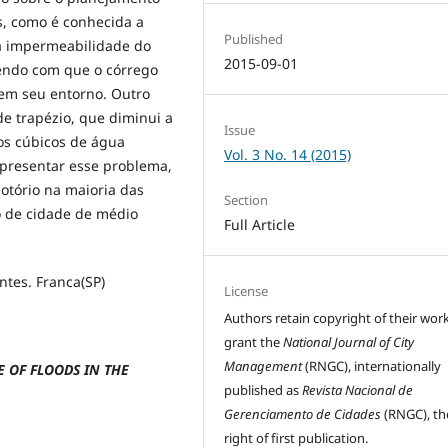
s, como é conhecida a
Published
la impermeabilidade do
2015-09-01
zendo com que o córrego
em seu entorno. Outro
e trapézio, que diminui a
Issue
os cúbicos de água
Vol. 3 No. 14 (2015)
presentar esse problema,
notório na maioria das
Section
o de cidade de médio
Full Article
tes. Franca(SP)
License
Authors retain copyright of their wor
grant the
National Journal of City
Management
(RNGC), internationally
 OF FLOODS IN THE
published as
Revista Nacional de
Gerenciamento de Cidades
(RNGC), th
right of first publication.