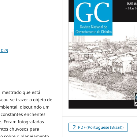
1029
el mestrado que está
cou-se trazer o objeto de
mbiental, discutindo um
 constantes enchentes
e. Foram fotografadas
PDF (Portuguese (Brazil))
entos chuvosos para
ão sobre o planejamento