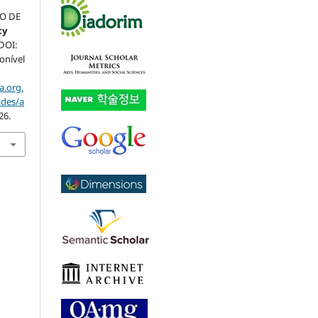
O
O DE
ty
 DOI:
ponível
a.org.
ades/a
26.