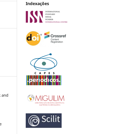
Indexações
k and
e