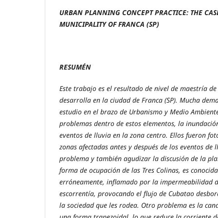
URBAN PLANNING CONCEPT PRACTICE: THE CASE
MUNICIPALITY OF FRANCA (SP)
RESUMÉN
Este trabajo es el resultado de nivel de maestría de
desarrolla en la ciudad de Franca (SP). Mucha dem
estudio en el brazo de Urbanismo y Medio Ambiente
problemas dentro de estos elementos, la inundació
eventos de lluvia en la zona centro. Ellos fueron fo
zonas afectadas antes y después de los eventos de ll
problema y también agudizar la discusión de la plan
forma de ocupación de las Tres Colinas, es conocida
erróneamente, inflamado por la impermeabilidad d
escorrentía, provocando el flujo de Cubatao desbo
la sociedad que les rodea. Otro problema es la cana
una forma trapezoidal, lo que reduce la corriente