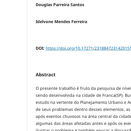
Douglas Parreira Santos
Idelvone Mendes Ferreira
DOI:
https://doi.org/10.17271/231884723142015
Abstract
O presente trabalho é fruto da pesquisa de nív
sendo desenvolvida na cidade de Franca(SP). Bus
estudo na vertente do Planejamento Urbano e A
de seus problemas dentro desses elementos, as
após eventos chuvosos na área central da cidad
algumas das áreas afetadas antes e após os ev
ilustrar o problema e também aguçar a discuss