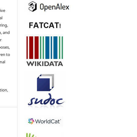
ive
al
ring,
n, and
r
poses,
ven to
nal
tion,