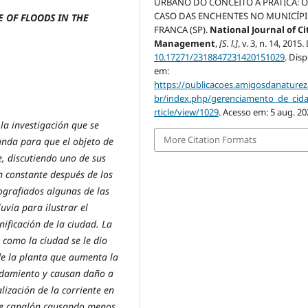
URBANO DO CONCEITO A PRÁTICA: 
CASO DAS ENCHENTES NO MUNICÍPI
 OF FLOODS IN THE
FRANCA (SP).
National Journal of Ci
Management
,
[S. l.]
, v. 3, n. 14, 2015.
10.17271/2318847231420151029
. Dis
em:
https://publicacoes.amigosdanaturez
br/index.php/gerenciamento_de_cid
rticle/view/1029
. Acesso em: 5 aug. 20
 la investigación que se
More Citation Formats
anda para que el objeto de
, discutiendo uno de sus
n constante después de los
tografiados algunas de las
uvia para ilustrar el
ificación de la ciudad. La
 como la ciudad se le dio
e la planta que aumenta la
rdamiento y causan daño a
lización de la corriente en
 de canalón causando menos