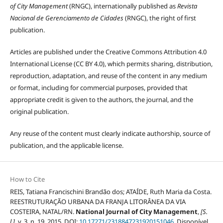
of City Management
(RNGC), internationally published as
Revista
Nacional de Gerenciamento de Cidades
(RNGC), the right of first
publication.
Articles are published under the Creative Commons Attribution 4.0
International License (CC BY 4.0), which permits sharing, distribution,
reproduction, adaptation, and reuse of the content in any medium
or format, including for commercial purposes, provided that
appropriate credit is given to the authors, the journal, and the
original publication.
Any reuse of the content must clearly indicate authorship, source of
publication, and the applicable license.
How to Cite
REIS, Tatiana Francischini Brandão dos; ATAÍDE, Ruth Maria da Costa.
REESTRUTURAÇÃO URBANA DA FRANJA LITORÂNEA DA VIA
COSTEIRA, NATAL/RN.
National Journal of City Management
,
[S.
l.]
, v. 3, n. 19, 2015. DOI:
10.17271/2318847231920151046
. Disponível