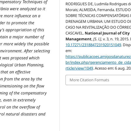
mpensatory Techniques of
RODRIGUES DE, Ludmila Rodrigues d
iânia were analyzed so it
Morais; ALMEIDA, Fernanda. ESTUDO
e more influence on a
SOBRE TÉCNICAS COMPENSATÓRIAS 
DRENAGEM URBANA: UM ESTUDO D
rder to promote the
CASO NA REVITALIZAÇÃO DO CÓRRE
y’s appropriation of this
CASCAVEL.
National Journal of City
ntain a major number of
Management
,
[S. l.]
, v. 3, n. 19, 2015.
r more widely the possible
10.17271/2318847231920151049
. Dis
environment. After selecting
em:
https://publicacoes.amigosdanaturez
 it was proposed which
br/index.php/gerenciamento_de_cid
ological Urban Planning,
rticle/view/1049
. Acesso em: 6 aug. 20
that an effective
on from the area by the
More Citation Formats
dimensioning on the flow
ioning of the compensatory
, even in extremely
rol on the overflow of
rol natural disasters and