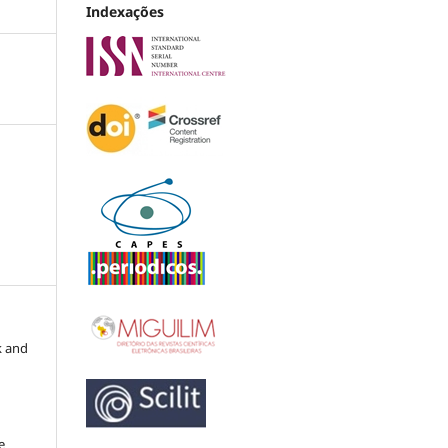
Indexações
k and
e