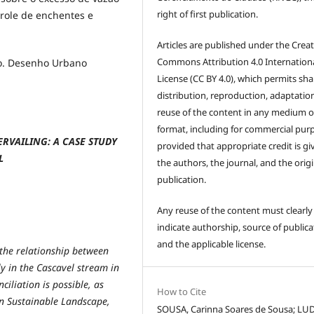
right of first publication.
trole de enchentes e
Articles are published under the Creat
Commons Attribution 4.0 Internation
o. Desenho Urbano
License (CC BY 4.0), which permits sha
distribution, reproduction, adaptatio
reuse of the content in any medium o
format, including for commercial pur
RVAILING: A CASE STUDY
provided that appropriate credit is gi
L
the authors, the journal, and the origi
publication.
Any reuse of the content must clearly
indicate authorship, source of publica
and the applicable license.
 the relationship between
y in the Cascavel stream in
ciliation is possible, as
How to Cite
on Sustainable Landscape,
SOUSA, Carinna Soares de Sousa; L