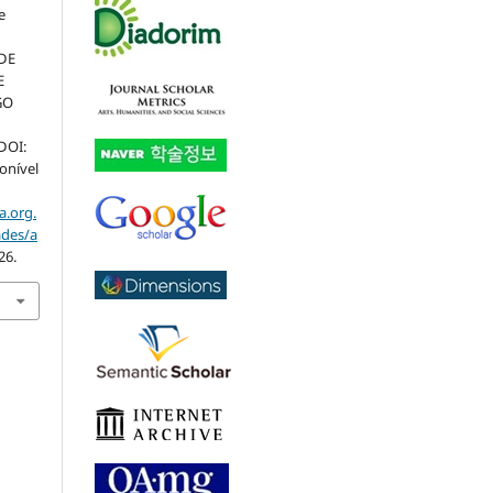
e
DE
E
GO
 DOI:
ponível
a.org.
ades/a
26.