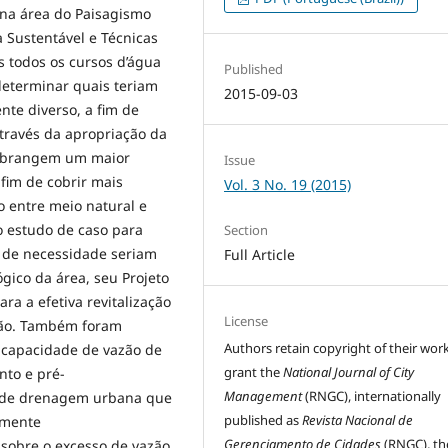
 na área do Paisagismo
 Sustentável e Técnicas
 todos os cursos d’água
Published
determinar quais teriam
2015-09-03
te diverso, a fim de
través da apropriação da
s abrangem um maior
Issue
fim de cobrir mais
Vol. 3 No. 19 (2015)
o entre meio natural e
o estudo de caso para
Section
s de necessidade seriam
Full Article
gico da área, seu Projeto
ra a efetiva revitalização
License
ção. Também foram
Authors retain copyright of their wor
 capacidade de vazão de
grant the
National Journal of City
nto e pré-
Management
(RNGC), internationally
 de drenagem urbana que
published as
Revista Nacional de
amente
Gerenciamento de Cidades
(RNGC), th
 sobre o excesso de vazão