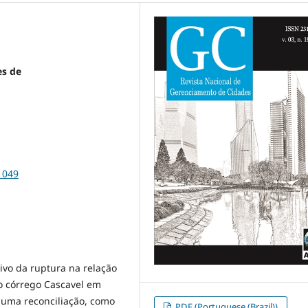
es de
1049
ivo da ruptura na relação
o córrego Cascavel em
l uma reconciliação, como
PDF (Portuguese (Brazil))