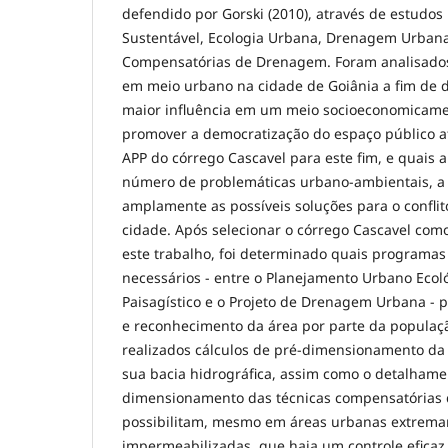
defendido por Gorski (2010), através de estudos
Sustentável, Ecologia Urbana, Drenagem Urbana
Compensatórias de Drenagem. Foram analisados
em meio urbano na cidade de Goiânia a fim de 
maior influência em um meio socioeconomicamen
promover a democratização do espaço público a
APP do córrego Cascavel para este fim, e quai
número de problemáticas urbano-ambientais, a 
amplamente as possíveis soluções para o conflit
cidade. Após selecionar o córrego Cascavel com
este trabalho, foi determinado quais programa
necessários - entre o Planejamento Urbano Ecoló
Paisagístico e o Projeto de Drenagem Urbana - pa
e reconhecimento da área por parte da popula
realizados cálculos de pré-dimensionamento da
sua bacia hidrográfica, assim como o detalhame
dimensionamento das técnicas compensatórias
possibilitam, mesmo em áreas urbanas extrem
impermeabilizadas, que haja um controle eficaz