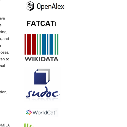
ive
al
ring,
n, and
r
poses,
ven to
nal
tion,
UDMILA