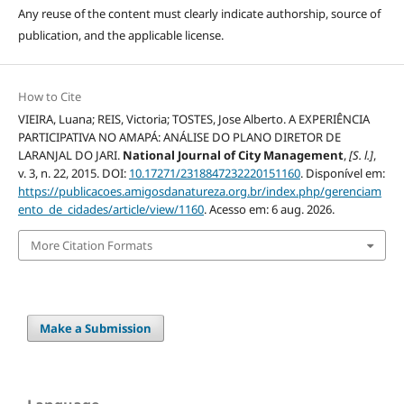
Any reuse of the content must clearly indicate authorship, source of
publication, and the applicable license.
How to Cite
VIEIRA, Luana; REIS, Victoria; TOSTES, Jose Alberto. A EXPERIÊNCIA
PARTICIPATIVA NO AMAPÁ: ANÁLISE DO PLANO DIRETOR DE
LARANJAL DO JARI.
National Journal of City Management
,
[S. l.]
,
v. 3, n. 22, 2015. DOI:
10.17271/2318847232220151160
. Disponível em:
https://publicacoes.amigosdanatureza.org.br/index.php/gerenciam
ento_de_cidades/article/view/1160
. Acesso em: 6 aug. 2026.
More Citation Formats
Make a Submission