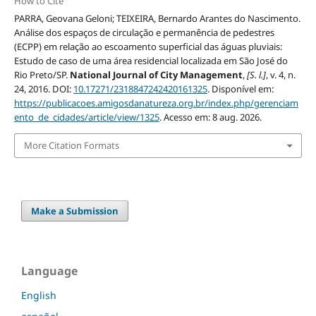
How to Cite
PARRA, Geovana Geloni; TEIXEIRA, Bernardo Arantes do Nascimento.
Análise dos espaços de circulação e permanência de pedestres
(ECPP) em relação ao escoamento superficial das águas pluviais:
Estudo de caso de uma área residencial localizada em São José do
Rio Preto/SP.
National Journal of City Management
,
[S. l.]
, v. 4, n.
24, 2016. DOI:
10.17271/2318847242420161325
. Disponível em:
https://publicacoes.amigosdanatureza.org.br/index.php/gerenciam
ento_de_cidades/article/view/1325
. Acesso em: 8 aug. 2026.
More Citation Formats
Make a Submission
Language
English