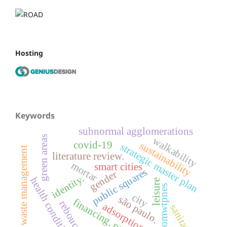
Hosting
Keywords
subnormal agglomerations
green areas
walkability
covid-19
sustainability
strategic master plan
waste management
literature review.
mortar
smart cities
public squares
gender
identity.
health conditions
leisure
trihalomwtpnes
city
são paulo.
financing. projects
rebouças
adsorption
sanitation