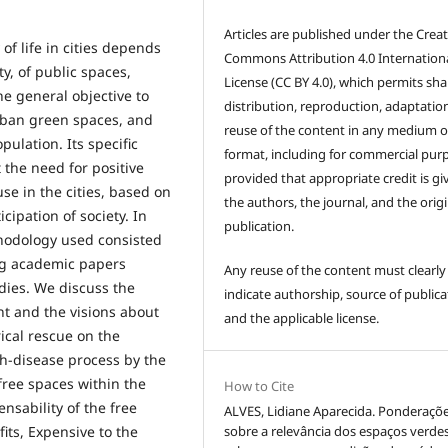
Articles are published under the Creat
of life in cities depends
Commons Attribution 4.0 Internation
ty, of public spaces,
License (CC BY 4.0), which permits sha
he general objective to
distribution, reproduction, adaptatio
rban green spaces, and
reuse of the content in any medium o
pulation. Its specific
format, including for commercial pur
t the need for positive
provided that appropriate credit is gi
use in the cities, based on
the authors, the journal, and the origi
cipation of society. In
publication.
thodology used consisted
ing academic papers
Any reuse of the content must clearly
udies. We discuss the
indicate authorship, source of publica
t and the visions about
and the applicable license.
rical rescue on the
h-disease process by the
free spaces within the
How to Cite
nsability of the free
ALVES, Lidiane Aparecida. Ponderaçõ
its, Expensive to the
sobre a relevância dos espaços verde