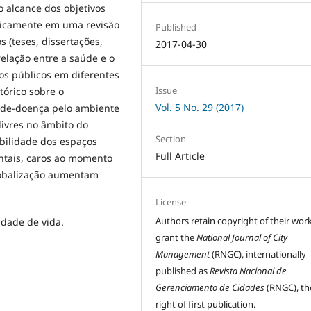
o alcance dos objetivos
asicamente em uma revisão
Published
 (teses, dissertações,
2017-04-30
relação entre a saúde e o
os públicos em diferentes
Issue
tórico sobre o
Vol. 5 No. 29 (2017)
úde-doença pelo ambiente
livres no âmbito do
Section
bilidade dos espaços
Full Article
entais, caros ao momento
lobalização aumentam
License
Authors retain copyright of their wor
idade de vida.
grant the
National Journal of City
Management
(RNGC), internationally
published as
Revista Nacional de
Gerenciamento de Cidades
(RNGC), th
right of first publication.