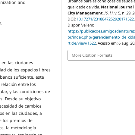
urbanos para as condições de saúde 
nization and
qualidade de vida.
National Journal 
City Management
,
[S. l.]
, v. 5, n. 29, 
DOI:
10.17271/2318847252920171522
.
e.
Disponível em:
https://publicacoes.amigosdanaturez
br/index.php/gerenciamento_de_cid
rticle/view/1522
. Acesso em: 6 aug. 20
More Citation Formats
a en las ciudades
ad de los espacios libres
banos suficiente, este
 relación entre los
lar, y las condiciones de
as. Desde su objetivo
 necesidad de cambios
cos en las ciudades, a
e los premios de
tos, la metodología
iteratura, teniendo en