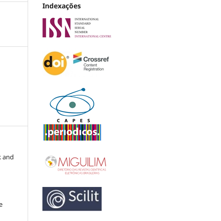
Indexações
k and
e