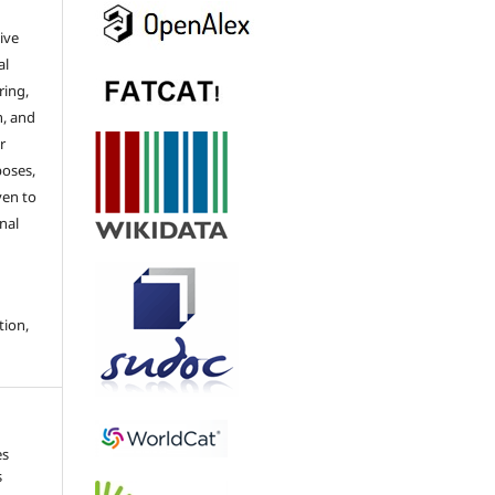
ive
al
ring,
n, and
r
poses,
ven to
nal
tion,
es
s