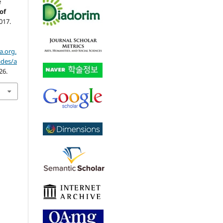
e
of
2017.
a.org.
ades/a
26.