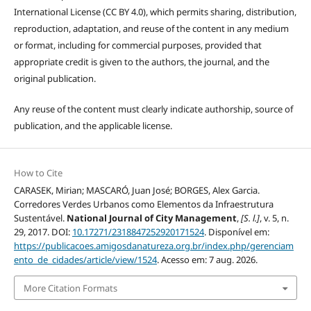
International License (CC BY 4.0), which permits sharing, distribution,
reproduction, adaptation, and reuse of the content in any medium
or format, including for commercial purposes, provided that
appropriate credit is given to the authors, the journal, and the
original publication.
Any reuse of the content must clearly indicate authorship, source of
publication, and the applicable license.
How to Cite
CARASEK, Mirian; MASCARÓ, Juan José; BORGES, Alex Garcia.
Corredores Verdes Urbanos como Elementos da Infraestrutura
Sustentável.
National Journal of City Management
,
[S. l.]
, v. 5, n.
29, 2017. DOI:
10.17271/2318847252920171524
. Disponível em:
https://publicacoes.amigosdanatureza.org.br/index.php/gerenciam
ento_de_cidades/article/view/1524
. Acesso em: 7 aug. 2026.
More Citation Formats