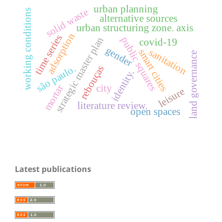
urban planning
solid waste
working conditions
alternative sources
urban structuring zone. axis
adsorption
time series
strategic master plan
public squares
covid-19
gender
sanitation
smart cities
land governance
são paulo.
rebouças
identity.
city
mortar
leisure
literature review.
open spaces
Latest publications