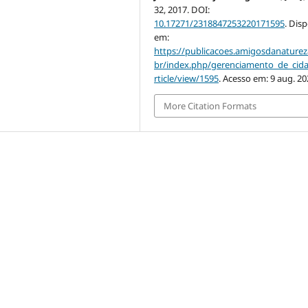
32, 2017. DOI:
10.17271/2318847253220171595
. Dis
em:
https://publicacoes.amigosdanaturez
br/index.php/gerenciamento_de_cid
rticle/view/1595
. Acesso em: 9 aug. 20
More Citation Formats