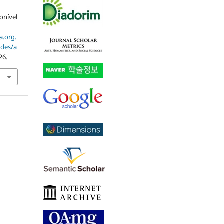
ponível
a.org.
ades/a
26.