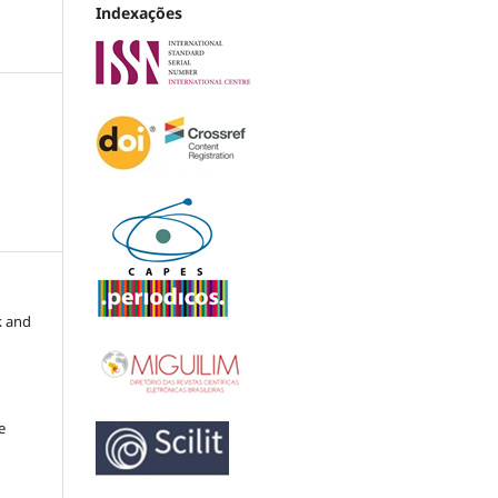
Indexações
k and
e