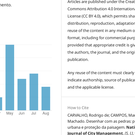
Articles are published under the Creat
mento.
Commons Attribution 4.0 Internation
License (CC BY 4.0), which permits sha
distribution, reproduction, adaptatio
reuse of the content in any medium o
format, including for commercial pur
provided that appropriate credit is gi
the authors, the journal, and the origi
publication.
Any reuse of the content must clearly
indicate authorship, source of publica
and the applicable license.
How to Cite
CARVALHO, Rodrigo de; CAMPOS, Ma
Machado. Desenhar com as pedras: po
urbana e proteção da paisagem.
Nat
Journal of City Management
,
[S. l.]
,