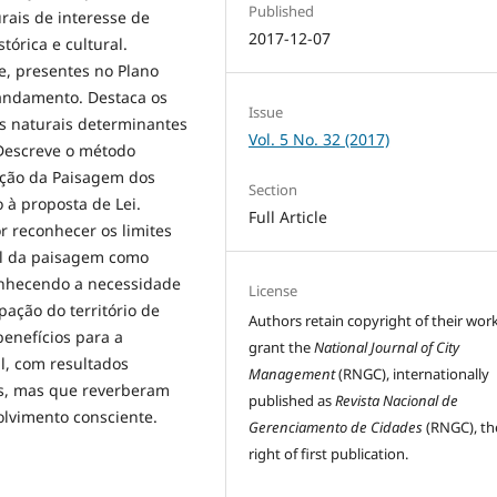
Published
ais de interesse de
2017-12-07
tórica e cultural.
e, presentes no Plano
 andamento. Destaca os
Issue
 naturais determinantes
Vol. 5 No. 32 (2017)
 Descreve o método
ação da Paisagem dos
Section
à proposta de Lei.
Full Article
r reconhecer os limites
al da paisagem como
onhecendo a necessidade
License
ação do território de
Authors retain copyright of their wor
enefícios para a
grant the
National Journal of City
l, com resultados
Management
(RNGC), internationally
os, mas que reverberam
published as
Revista Nacional de
olvimento consciente.
Gerenciamento de Cidades
(RNGC), th
right of first publication.