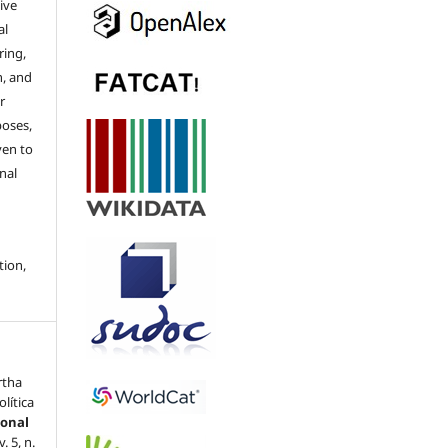
ive
al
ring,
n, and
r
poses,
ven to
nal
tion,
rtha
lítica
ional
 v. 5, n.