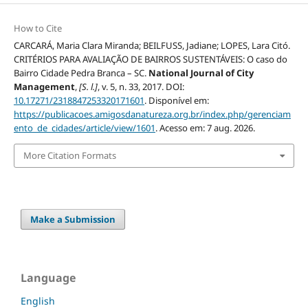
How to Cite
CARCARÁ, Maria Clara Miranda; BEILFUSS, Jadiane; LOPES, Lara Citó.
CRITÉRIOS PARA AVALIAÇÃO DE BAIRROS SUSTENTÁVEIS: O caso do
Bairro Cidade Pedra Branca – SC.
National Journal of City
Management
,
[S. l.]
, v. 5, n. 33, 2017. DOI:
10.17271/2318847253320171601
. Disponível em:
https://publicacoes.amigosdanatureza.org.br/index.php/gerenciam
ento_de_cidades/article/view/1601
. Acesso em: 7 aug. 2026.
More Citation Formats
Make a Submission
Language
English