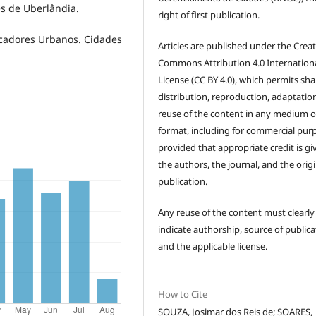
es de Uberlândia.
right of first publication.
icadores Urbanos. Cidades
Articles are published under the Creat
Commons Attribution 4.0 Internation
License (CC BY 4.0), which permits sha
distribution, reproduction, adaptatio
reuse of the content in any medium o
format, including for commercial pur
provided that appropriate credit is gi
the authors, the journal, and the origi
publication.
Any reuse of the content must clearly
indicate authorship, source of publica
and the applicable license.
How to Cite
SOUZA, Josimar dos Reis de; SOARES,