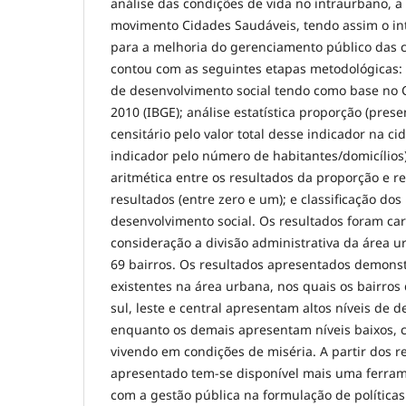
análise das condições de vida no intraurbano, a 
movimento Cidades Saudáveis, tendo assim o int
para a melhoria do gerenciamento público das 
contou com as seguintes etapas metodológicas: 
de desenvolvimento social tendo como base no
2010 (IBGE); análise estatística proporção (pres
censitário pelo valor total desse indicador na cid
indicador pelo número de habitantes/domicílios)
aritmética entre os resultados da proporção e r
resultados (entre zero e um); e classificação dos
desenvolvimento social. Os resultados foram ca
consideração a divisão administrativa da áre
69 bairros. Os resultados apresentados demons
existentes na área urbana, nos quais os bairro
sul, leste e central apresentam altos níveis de 
enquanto os demais apresentam níveis baixos, 
vivendo em condições de miséria. A partir dos r
apresentado tem-se disponível mais uma ferram
com a gestão pública na formulação de políticas