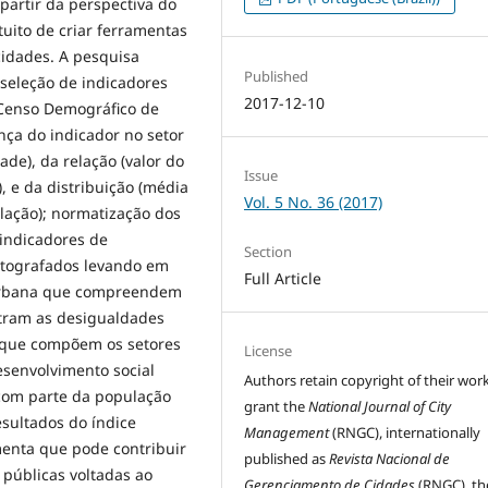
partir da perspectiva do
uito de criar ferramentas
cidades. A pesquisa
Published
seleção de indicadores
2017-12-10
 Censo Demográfico de
ença do indicador no setor
ade), da relação (valor do
Issue
, e da distribuição (média
Vol. 5 No. 36 (2017)
elação); normatização dos
 indicadores de
Section
rtografados levando em
Full Article
a urbana que compreendem
tram as desigualdades
s que compõem os setores
License
desenvolvimento social
Authors retain copyright of their wor
com parte da população
grant the
National Journal of City
esultados do índice
Management
(RNGC), internationally
enta que pode contribuir
published as
Revista Nacional de
 públicas voltadas ao
Gerenciamento de Cidades
(RNGC), th