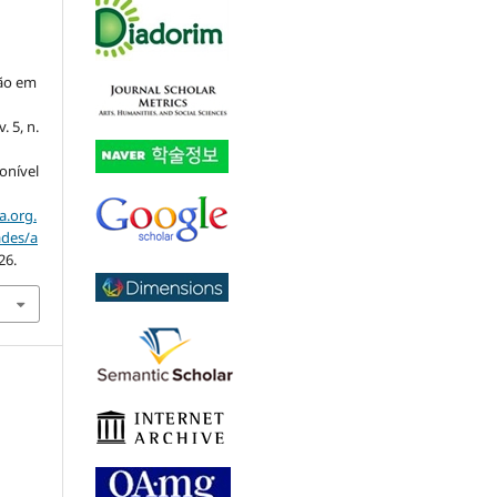
ção em
 v. 5, n.
ponível
a.org.
ades/a
26.