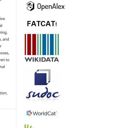
ive
al
ring,
n, and
r
poses,
ven to
nal
tion,