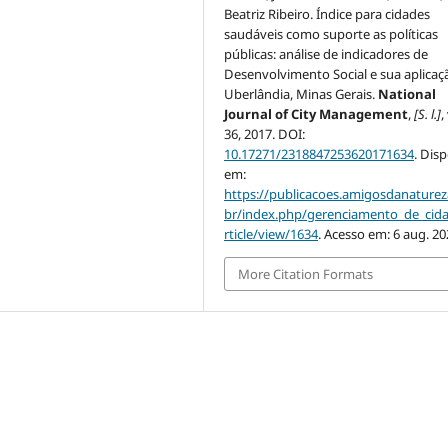
Beatriz Ribeiro. Índice para cidades
saudáveis como suporte as políticas
públicas: análise de indicadores de
Desenvolvimento Social e sua aplica
Uberlândia, Minas Gerais.
National
Journal of City Management
,
[S. l.]
,
36, 2017. DOI:
10.17271/2318847253620171634
. Dis
em:
https://publicacoes.amigosdanaturez
br/index.php/gerenciamento_de_cid
rticle/view/1634
. Acesso em: 6 aug. 20
More Citation Formats