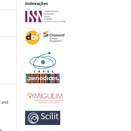
Indexações
k and
e