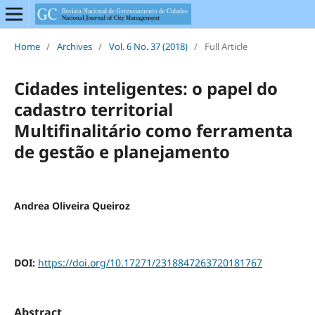
Home
/
Archives
/
Vol. 6 No. 37 (2018)
/
Full Article
Cidades inteligentes: o papel do
cadastro territorial
Multifinalitário como ferramenta
de gestão e planejamento
Andrea Oliveira Queiroz
DOI:
https://doi.org/10.17271/2318847263720181767
Abstract