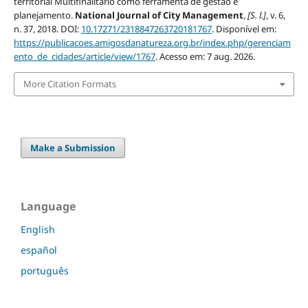
territorial Multifinalitário como ferramenta de gestão e
planejamento.
National Journal of City Management
,
[S. l.]
, v. 6,
n. 37, 2018. DOI:
10.17271/2318847263720181767
. Disponível em:
https://publicacoes.amigosdanatureza.org.br/index.php/gerenciam
ento_de_cidades/article/view/1767
. Acesso em: 7 aug. 2026.
More Citation Formats
Make a Submission
Language
English
español
português