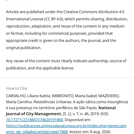
Articles are published under the Creative Commons Attribution 4.0
International License (CC BY 4.0), which permits sharing, distribution,
reproduction, adaptation, and reuse of the content in any medium
or format, including for commercial purposes, provided that
appropriate credit is given to the authors, the journal, and the
original publication.
Any reuse of the content must clearly indicate authorship, source of
publication, and the applicable license.
How to Cite
CARVALHO, Liliane Katita; IMBRONITO, Maria Isabel; MAZIVIERO,
Maria Carolina. Resistências Urbanas: A ação tática como insurgência
e sua presença no território periférico de São Paulo.
National
Journal of City Management
,
[S. l.]
, v. 7, n. 46, 2019. DOI:
10.17271/2318847274620191868
. Disponível em:
https://publicacoes.amigosdanatureza.org.br/index.php/gerenciam
ento_de_cidades/article/view/1868
. Acesso em: 8 aug. 2026.