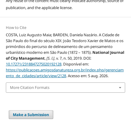
Any reuse of the content must clearly indicate authorship, source of
publication, and the applicable license.
How to Cite
COSTA, Luiz Augusto Maia; BARDEN, Daniela Nazário. A Cidade de
São Paulo do final do século XIX: João Teodoro Xavier de Matos e os
primórdios do percurso de delineamento de um pensamento
urbanístico moderno em São Paulo (1872 – 1875).
National Journal
of City Management
,
[S. l.]
, v. 7, n. 50, 2019. DOI:
10.17271/2318847275020192128
. Disponível em:
https://publicacoes.amigosdanatureza.org.br/index.php/gerenciam
ento_de_cidades/article/view/2128
. Acesso em: 5 aug. 2026.
More Citation Formats
Make a Submission