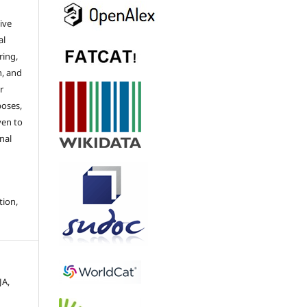
ive
al
ring,
n, and
r
poses,
ven to
nal
tion,
JA,