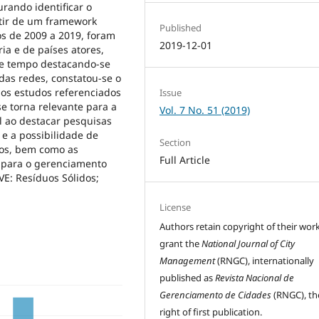
rando identificar o
tir de um framework
Published
os de 2009 a 2019, foram
2019-12-01
ia e de países atores,
 e tempo destacando-se
 das redes, constatou-se o
os estudos referenciados
Issue
se torna relevante para a
Vol. 7 No. 51 (2019)
l ao destacar pesquisas
e a possibilidade de
Section
tos, bem como as
Full Article
 para o gerenciamento
VE: Resíduos Sólidos;
License
Authors retain copyright of their wor
grant the
National Journal of City
Management
(RNGC), internationally
published as
Revista Nacional de
Gerenciamento de Cidades
(RNGC), th
right of first publication.