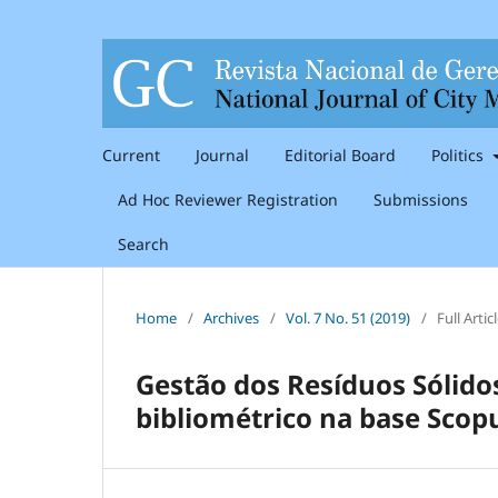
Current
Journal
Editorial Board
Politics
Ad Hoc Reviewer Registration
Submissions
Search
Home
/
Archives
/
Vol. 7 No. 51 (2019)
/
Full Artic
Gestão dos Resíduos Sólido
bibliométrico na base Scop