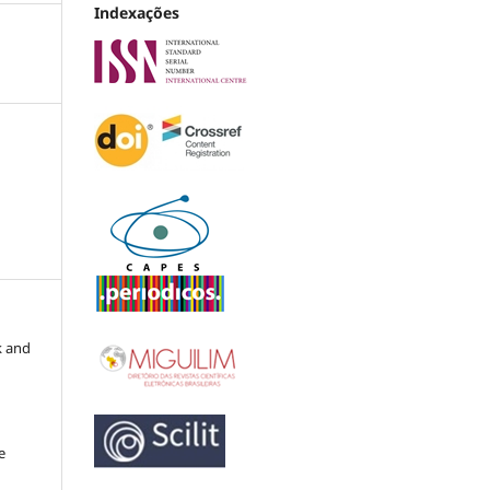
Indexações
k and
e