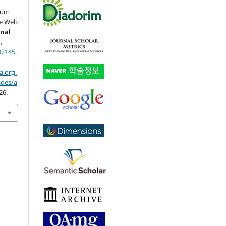
s
: um
 e Web
rnal
,
92145
.
a.org.
ades/a
26.