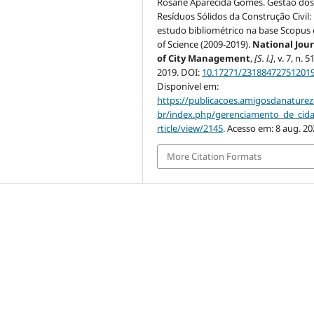
Rosane Aparecida Gomes. Gestão do
Resíduos Sólidos da Construção Civil
estudo bibliométrico na base Scopus
of Science (2009-2019).
National Jou
of City Management
,
[S. l.]
, v. 7, n. 51
2019. DOI:
10.17271/23188472751201
Disponível em:
https://publicacoes.amigosdanaturez
br/index.php/gerenciamento_de_cid
rticle/view/2145
. Acesso em: 8 aug. 20
More Citation Formats