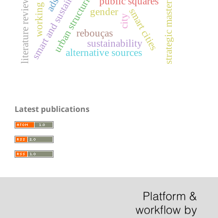
urban structuring zone. axis
smart and sustainable cities
strategic master plan
literature review.
public squares
gender
smart cities
city
rebouças
sustainability
alternative sources
Latest publications