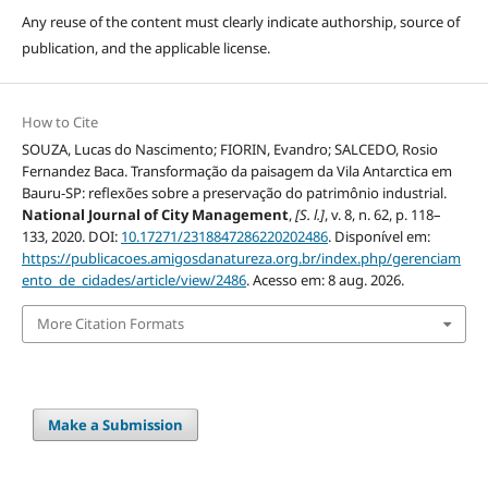
Any reuse of the content must clearly indicate authorship, source of
publication, and the applicable license.
How to Cite
SOUZA, Lucas do Nascimento; FIORIN, Evandro; SALCEDO, Rosio
Fernandez Baca. Transformação da paisagem da Vila Antarctica em
Bauru-SP: reflexões sobre a preservação do patrimônio industrial.
National Journal of City Management
,
[S. l.]
, v. 8, n. 62, p. 118–
133, 2020. DOI:
10.17271/2318847286220202486
. Disponível em:
https://publicacoes.amigosdanatureza.org.br/index.php/gerenciam
ento_de_cidades/article/view/2486
. Acesso em: 8 aug. 2026.
More Citation Formats
Make a Submission