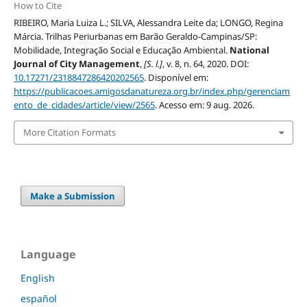
How to Cite
RIBEIRO, Maria Luiza L.; SILVA, Alessandra Leite da; LONGO, Regina
Márcia. Trilhas Periurbanas em Barão Geraldo-Campinas/SP:
Mobilidade, Integração Social e Educação Ambiental.
National
Journal of City Management
,
[S. l.]
, v. 8, n. 64, 2020. DOI:
10.17271/2318847286420202565
. Disponível em:
https://publicacoes.amigosdanatureza.org.br/index.php/gerenciam
ento_de_cidades/article/view/2565
. Acesso em: 9 aug. 2026.
More Citation Formats
Make a Submission
Language
English
español