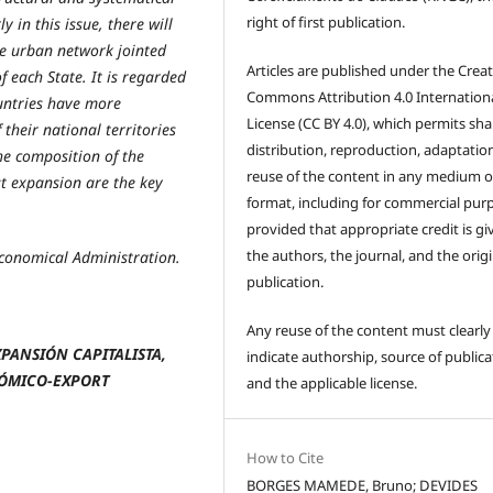
right of first publication.
y in this issue, there will
he urban network jointed
Articles are published under the Creat
f each State. It is regarded
Commons Attribution 4.0 Internation
ountries have more
License (CC BY 4.0), which permits sha
their national territories
distribution, reproduction, adaptatio
the composition of the
reuse of the content in any medium o
st expansion are the key
format, including for commercial pur
provided that appropriate credit is gi
the authors, the journal, and the origi
conomical Administration.
publication.
Any reuse of the content must clearly
XPANSIÓN CAPITALISTA,
indicate authorship, source of publica
ÓMICO-EXPORT
and the applicable license.
How to Cite
BORGES MAMEDE, Bruno; DEVIDES