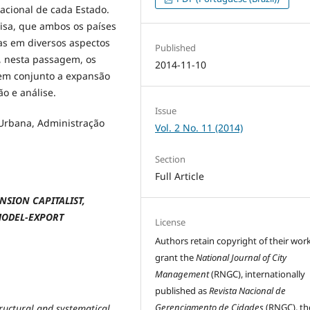
acional de cada Estado.
isa, que ambos os países
s em diversos aspectos
Published
e, nesta passagem, os
2014-11-10
em conjunto a expansão
o e análise.
Issue
Urbana, Administração
Vol. 2 No. 11 (2014)
Section
Full Article
NSION CAPITALIST,
ODEL-EXPORT
License
Authors retain copyright of their wor
grant the
National Journal of City
Management
(RNGC), internationally
published as
Revista Nacional de
Gerenciamento de Cidades
(RNGC), th
structural and systematical