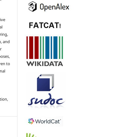
ive
al
ring,
n, and
r
poses,
ven to
nal
tion,