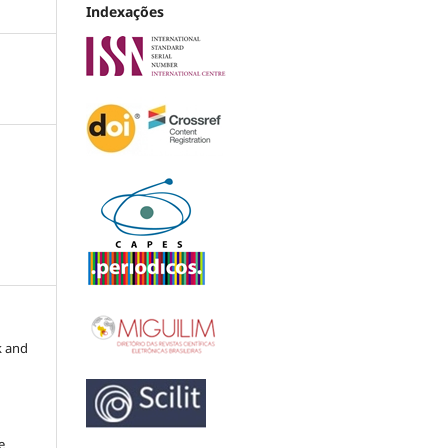
Indexações
k and
e