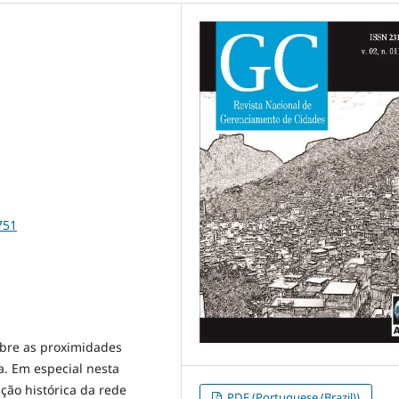
751
obre as proximidades
ia. Em especial nesta
ção histórica da rede
PDF (Portuguese (Brazil))