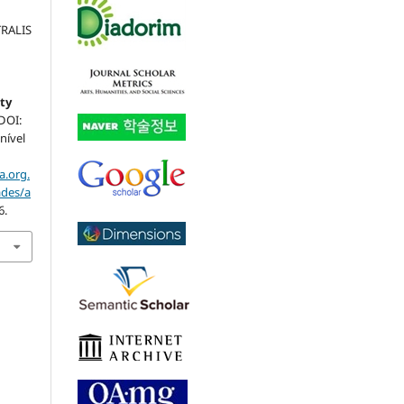
TRALIS
ity
 DOI:
nível
a.org.
ades/a
6.