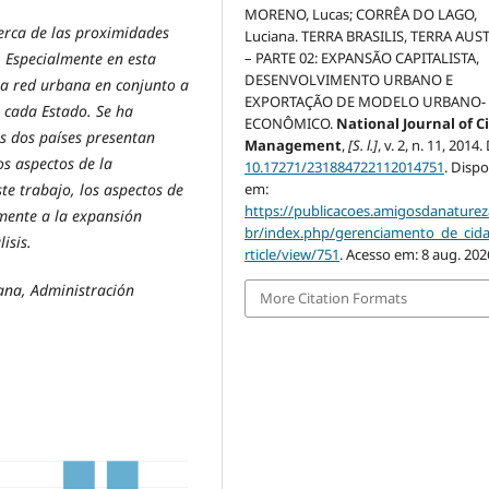
MORENO, Lucas; CORRÊA DO LAGO,
cerca de las proximidades
Luciana. TERRA BRASILIS, TERRA AUS
a. Especialmente en esta
– PARTE 02: EXPANSÃO CAPITALISTA,
DESENVOLVIMENTO URBANO E
 la red urbana en conjunto a
EXPORTAÇÃO DE MODELO URBANO-
e cada Estado. Se ha
ECONÔMICO.
National Journal of C
s dos países presentan
Management
,
[S. l.]
, v. 2, n. 11, 2014.
s aspectos de la
10.17271/231884722112014751
. Dispo
ste trabajo, los aspectos de
em:
https://publicacoes.amigosdanaturez
mente a la expansión
br/index.php/gerenciamento_de_cid
isis.
rticle/view/751
. Acesso em: 8 aug. 202
ana, Administración
More Citation Formats