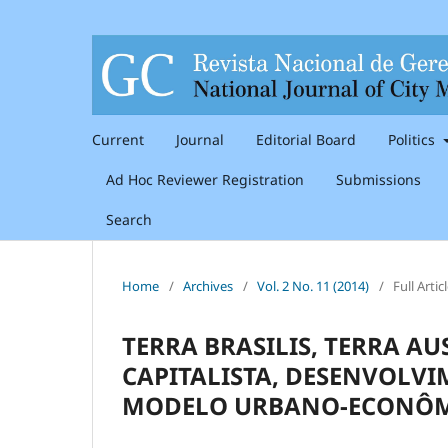
Current
Journal
Editorial Board
Politics
Ad Hoc Reviewer Registration
Submissions
Search
Home
/
Archives
/
Vol. 2 No. 11 (2014)
/
Full Artic
TERRA BRASILIS, TERRA AU
CAPITALISTA, DESENVOLV
MODELO URBANO-ECONÔ