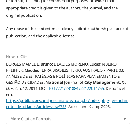
or format, including for commercial purposes, provided that
appropriate credit is given to the authors, the journal, and the
original publication.
Any reuse of the content must clearly indicate authorship, source of
publication, and the applicable license.
How to Cite
BORGES MAMEDE, Bruno; DEVIDES MORENO, Lucas; RIBEIRO
PFEIFFER, Cláudia. TERRA BRASILIS, TERRA AUSTRALIS – PARTE 03:
ANÁLISE DE ESTRATÉGIAS E POLÍTICAS PARA PLANEJAMENTO E
GESTÃO DE CIDADES.
National Journal of City Management
,
[S.
l.]
, v. 2, n. 12, 2014. DOI:
10.17271/231884722122014755
. Disponível
em:
https://publicacoes.amigosdanatureza.org.br/index.php/gerenciam
ento_de_cidades/article/view/755
. Acesso em: 9 aug. 2026.
More Citation Formats