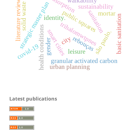
adsorption
walkability
literature review.
strategic master plan
solid waste
sustainability
sanitation
public squares
mortar
basic sanitation
identity.
trihalomwtpnes
health conditions
smart cities
são paulo.
rebouças
city
gender
covid-19
leisure
granular activated carbon
urban planning
Latest publications