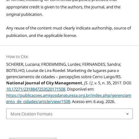
appropriate credit is given to the authors, the journal, and the
original publication.
Any reuse of the content must clearly indicate authorship, source of
publication, and the applicable license.
How to Cite
SCHERER, Luciana; FROEMMING, Lurdes; FERNANDES, Sandra;
BOTELHO, Louise de Lira Roedel. Marketing de lugares para o
gerenciamento de cidades – percepções sobre Cerro Largo/RS.
National Journal of City Management
,
[S. l.]
, v. 5, n. 35, 2017. DOI:
10.17271/2318847253520171508
. Disponível em:
https://publicacoes.amigosdanatureza.org.br/index.php/gerenciam
ento_de_cidades/article/view/1508
. Acesso em: 6 aug. 2026.
More Citation Formats