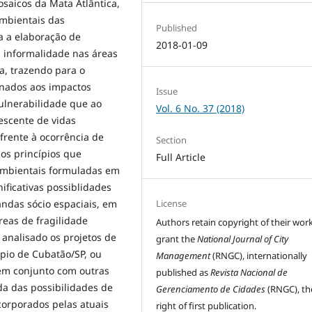
saicos da Mata Atlântica,
mbientais das
Published
a a elaboração de
2018-01-09
a informalidade nas áreas
, trazendo para o
ionados aos impactos
Issue
ulnerabilidade que ao
Vol. 6 No. 37 (2018)
scente de vidas
frente à ocorrência de
Section
os princípios que
Full Article
ambientais formuladas em
ificativas possiblidades
License
ndas sócio espaciais, em
reas de fragilidade
Authors retain copyright of their wor
 analisado os projetos de
grant the
National Journal of City
ípio de Cubatão/SP, ou
Management
(RNGC), internationally
 em conjunto com outras
published as
Revista Nacional de
da das possibilidades de
Gerenciamento de Cidades
(RNGC), th
orporados pelas atuais
right of first publication.