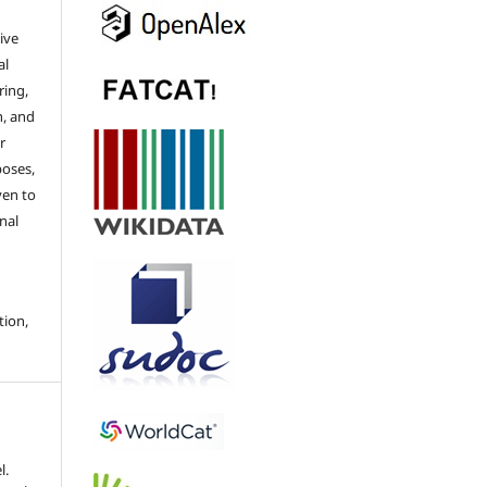
ive
al
ring,
n, and
r
poses,
ven to
nal
tion,
l.