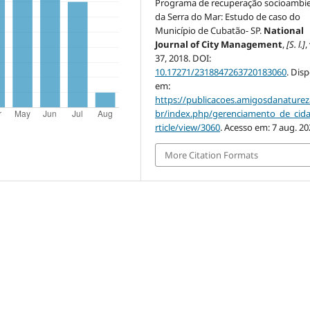
Programa de recuperação socioambie
da Serra do Mar: Estudo de caso do
Município de Cubatão- SP.
National
Journal of City Management
,
[S. l.]
,
37, 2018. DOI:
10.17271/2318847263720183060
. Dis
em:
https://publicacoes.amigosdanaturez
br/index.php/gerenciamento_de_cid
rticle/view/3060
. Acesso em: 7 aug. 20
More Citation Formats