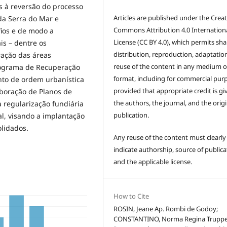
s à reversão do processo
Articles are published under the Creat
da Serra do Mar e
Commons Attribution 4.0 Internation
fios e de modo a
License (CC BY 4.0), which permits sha
s – dentre os
distribution, reproduction, adaptatio
ração das áreas
reuse of the content in any medium o
rograma de Recuperação
format, including for commercial pur
to de ordem urbanística
provided that appropriate credit is gi
boração de Planos de
the authors, the journal, and the origi
 regularização fundiária
publication.
al, visando a implantação
lidados.
Any reuse of the content must clearly
indicate authorship, source of publica
and the applicable license.
How to Cite
ROSIN, Jeane Ap. Rombi de Godoy;
CONSTANTINO, Norma Regina Truppe