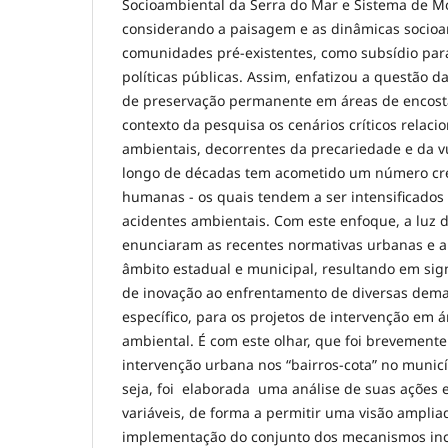
Socioambiental da Serra do Mar e Sistema de Mo
considerando a paisagem e as dinâmicas socioa
comunidades pré-existentes, como subsídio par
políticas públicas. Assim, enfatizou a questão d
de preservação permanente em áreas de encosta
contexto da pesquisa os cenários críticos relac
ambientais, decorrentes da precariedade e da v
longo de décadas tem acometido um número cre
humanas - os quais tendem a ser intensificados 
acidentes ambientais. Com este enfoque, a luz d
enunciaram as recentes normativas urbanas e 
âmbito estadual e municipal, resultando em sign
de inovação ao enfrentamento de diversas dema
específico, para os projetos de intervenção em á
ambiental. É com este olhar, que foi brevemente
intervenção urbana nos “bairros-cota” no munic
seja, foi elaborada uma análise de suas ações
variáveis, de forma a permitir uma visão amplia
implementação do conjunto dos mecanismos inc