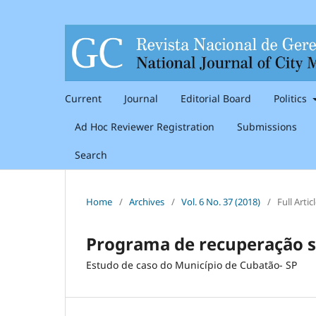
Current
Journal
Editorial Board
Politics
Ad Hoc Reviewer Registration
Submissions
Search
Home
/
Archives
/
Vol. 6 No. 37 (2018)
/
Full Artic
Programa de recuperação s
Estudo de caso do Município de Cubatão- SP