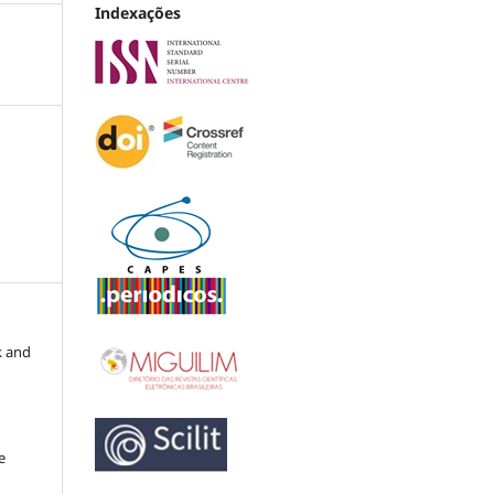
Indexações
k and
e