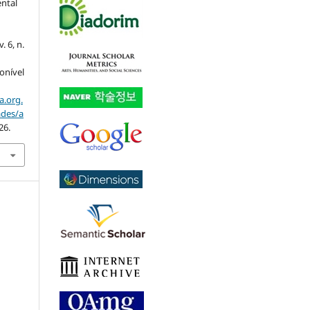
ntal
 v. 6, n.
ponível
a.org.
ades/a
26.